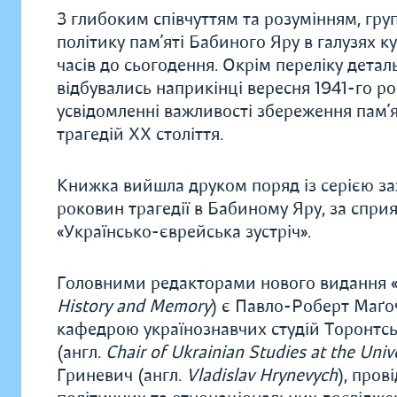
З глибоким співчуттям та розумінням, гр
політику пам’яті Бабиного Яру в галузях к
часів до сьогодення. Окрім переліку деталь
відбувались наприкінці вересня 1941-го ро
усвідомленні важливості збереження пам’я
трагедій XX століття.
Книжка вийшла друком поряд із серією за
роковин трагедії в Бабиному Яру, за спри
«Українсько-єврейська зустріч».
Головними редакторами нового видання «Ба
History and Memory
) є Павло-Роберт Маґоч
кафедрою українознавчих студій Торонтсь
(англ.
Chair of Ukrainian Studies at the Univ
Гриневич (англ.
Vladislav Hrynevych
), пров