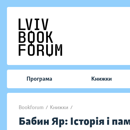
Програма
Книжки
Bookforum
/
Книжки
/
Бабин Яр: Історія і па