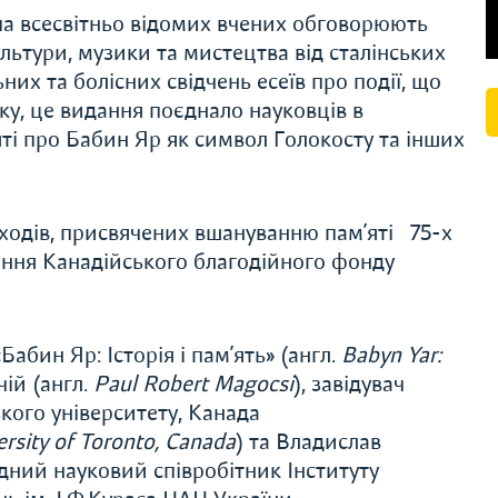
упа всесвітньо відомих вчених обговорюють
ультури, музики та мистецтва від сталінських
них та болісних свідчень есеїв про події, що
ку, це видання поєднало науковців в
ті про Бабин Яр як символ Голокосту та інших
ходів, присвячених вшануванню пам’яті 75-х
яння Канадійського благодійного фонду
бин Яр: Історія і пам’ять» (англ.
Babyn Yar:
ій (англ.
Paul Robert Magocsi
), завідувач
кого університету, Канада
ersity of Toronto, Canada
) та Владислав
ідний науковий співробітник Інституту