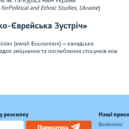
ь ім. І.Ф.Кураса НАН України
 forPolitical and Ethnic Studies, Ukraine
)
ко-Єврейська Зустріч»
inian Jewish Encounter») — канадська
задля зміцнення та поглиблення стосунків між
у розсилку
Наші проє
Bookmints
Підписатись