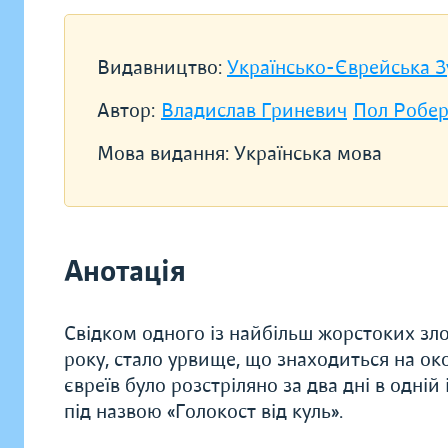
Видавництво:
Українсько-Єврейська З
Автор:
Владислав Гриневич
Пол Робер
Мова видання:
Українська мова
Анотація
Свідком одного із найбільш жорстоких зло
року, стало урвище, що знаходиться на ок
євреїв було розстріляно за два дні в одні
під назвою «Голокост від куль».