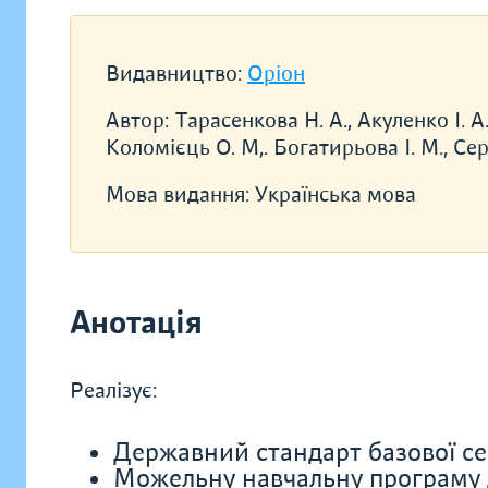
Видавництво:
Оріон
Автор:
Тарасенкова Н. А., Акуленко І. А.
Коломієць О. М,. Богатирьова I. М., Сер
Мова видання:
Українська мова
Анотація
Реалізує:
Державний стандарт базової се
Можельну навчальну програму дл