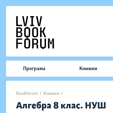
Програма
Книжки
Bookforum
/
Книжки
/
Алгебра 8 клас. НУШ