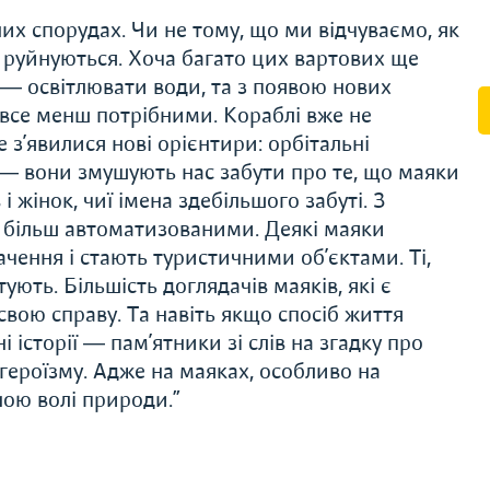
их спорудах. Чи не тому, що ми відчуваємо, як
ла руйнуються. Хоча багато цих вартових ще
 ― освітлювати води, та з появою нових
 все менш потрібними. Кораблі вже не
 з’явилися нові орієнтири: орбітальні
 ― вони змушують нас забути про те, що маяки
 жінок, чиї імена здебільшого забуті. З
 більш автоматизованими. Деякі маяки
ачення і стають туристичними об’єктами. Ті,
ють. Більшість доглядачів маяків, які є
вою справу. Та навіть якщо спосіб життя
і історії ― пам’ятники зі слів на згадку про
 героїзму. Адже на маяках, особливо на
ною волі природи.”