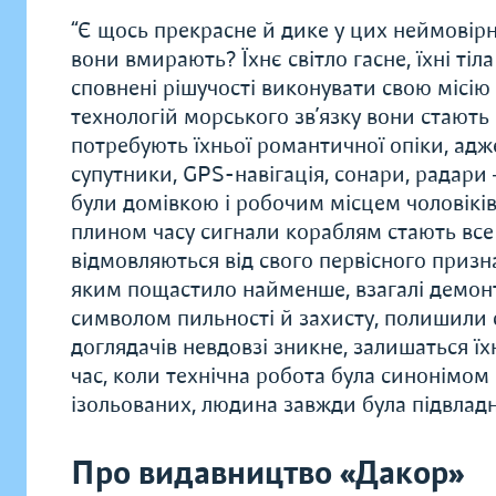
“Є щось прекрасне й дике у цих неймовірн
вони вмирають? Їхнє світло гасне, їхні ті
сповнені рішучості виконувати свою місію
технологій морського зв’язку вони стають
потребують їхньої романтичної опіки, адже
супутники, GPS-навігація, сонари, радари
були домівкою і робочим місцем чоловіків і
плином часу сигнали кораблям стають все
відмовляються від свого первісного призн
яким пощастило найменше, взагалі демонту
символом пильності й захисту, полишили с
доглядачів невдовзі зникне, залишаться їхн
час, коли технічна робота була синонімом
ізольованих, людина завжди була підвлад
Про видавництво «Дакор»