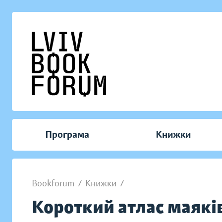
Програма
Книжки
Bookforum
/
Книжки
/
Короткий атлас маяків