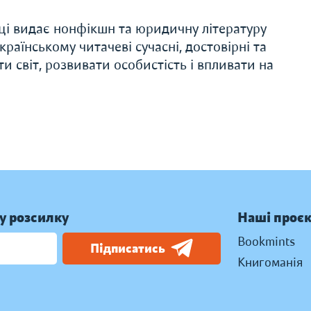
ці видає нонфікшн та юридичну літературу
раїнському читачеві сучасні, достовірні та
и світ, розвивати особистість і впливати на
у розсилку
Наші проє
Bookmints
Підписатись
Книгоманія