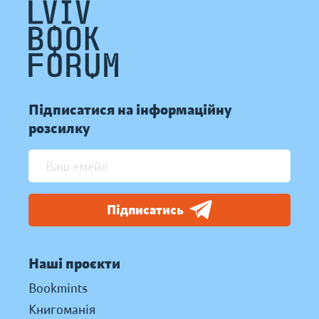
Підписатися на інформаційну
розсилку
Підписатись
Наші проєкти
Bookmints
Книгоманія