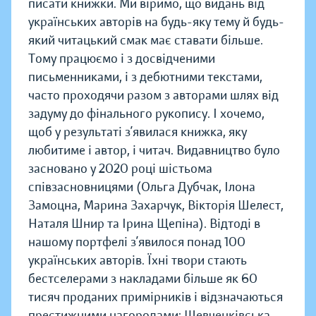
писати книжки. Ми віримо, що видань від
українських авторів на будь-яку тему й будь-
який читацький смак має ставати більше.
Тому працюємо і з досвідченими
письменниками, і з дебютними текстами,
часто проходячи разом з авторами шлях від
задуму до фінального рукопису. І хочемо,
щоб у результаті з’явилася книжка, яку
любитиме і автор, і читач. Видавництво було
засновано у 2020 році шістьома
співзасновницями (Ольга Дубчак, Ілона
Замоцна, Марина Захарчук, Вікторія Шелест,
Наталя Шнир та Ірина Щепіна). Відтоді в
нашому портфелі з’явилося понад 100
українських авторів. Їхні твори стають
бестселерами з накладами більше як 60
тисяч проданих примірників і відзначаються
престижними нагородами: Шевченківська