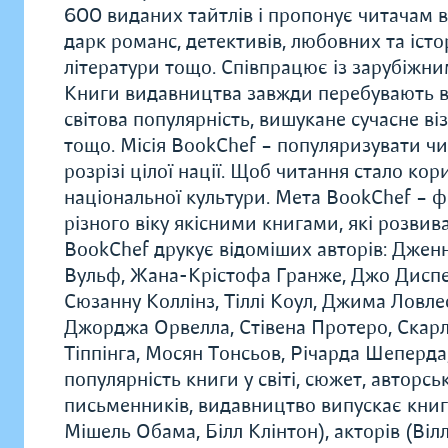
600 виданих тайтлів і пропонує читачам в
дарк романс, детективів, любовних та істо
літератури тощо. Співпрацює із зарубіжн
Книги видавництва завжди перебувають в
світова популярність, вишукане сучасне в
тощо. Місія BookChef – популяризувати чи
розрізі цілої нації. Щоб читання стало к
національної культури. Мета BookChef – 
різного віку якісними книгами, які розви
BookChef друкує відоміших авторів: Дженн
Вульф, Жана-Крістофа Гранже, Джо Диспен
Сюзанну Коллінз, Тіллі Коул, Джима Ловле
Джорджа Орвелла, Стівена Протеро, Скарле
Тіппінга, Мосян Тонсьов, Річарда Шеперда,
популярність книги у світі, сюжет, авторс
письменників, видавництво випускає книг
Мішель Обама, Білл Клінтон), акторів (Віл