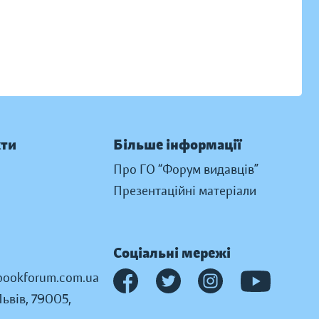
кти
Більше інформації
Про ГО “Форум видавців”
Презентаційні матеріали
Соціальні мережі
ookforum.com.ua
Львів, 79005,