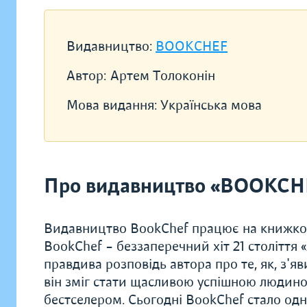
Видавництво:
BOOKCHEF
Автор:
Артем Толоконін
Мова видання:
Українська мова
Про видавництво «BOOKCH
Видавництво BookChef працює на книжков
BookChef – беззаперечний хіт 21 століття
правдива розповідь автора про те, як, з'яв
він зміг стати щасливою успішною людиною
бестселером. Сьогодні BookChef стало одн