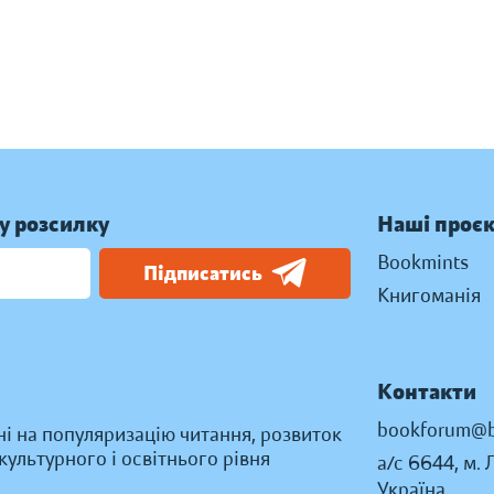
у розсилку
Наші проє
Bookmints
Підписатись
Книгоманія
Контакти
bookforum@b
ні на популяризацію читання, розвиток
ультурного і освітнього рівня
а/с 6644, м. 
Україна