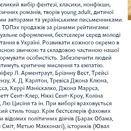
еликий вибір фентезі, класики, нонфікшн,
ричних романів, творів young adult, дитячої
ими авторами та українськими письменниками.
 ТОПах продажів за різними рейтингами:
ізуальне оформлення, бестселери серед молоді
тання в Україні. Розвивати кожного окремо в
орисною звичкою та складовою частиною нашої
формувати особистість. Забезпечити людей
ватимуть критичне мислення та емпатію.
іфер Л. Арментраут, Бріанну Вест, Трейсі
зу, Х. Д. Карлтон, Тревіса Джона Клюна,
сса, Керрі Маніскалко, Джона Маррса,
тт Сент-Клер, Ніккі Сент-Кроу, Коліна
 Лю Цисіня та ін. При виборі враховується
ький стиль тощо. Крім бестселерів фахових
и відомих політичних діячів (Барак Обама,
л Сміт, Метью Макконагі), істориків (Ювал