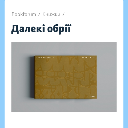
Bookforum
/
Книжки
/
Далекі обрії