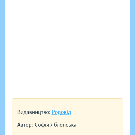
Видавництво:
Родовід
Автор:
Софія Яблонська