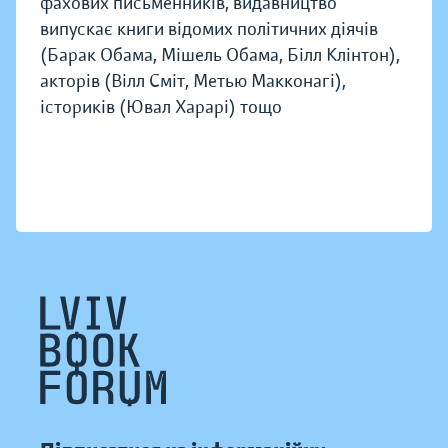
фахових письменників, видавництво
випускає книги відомих політичних діячів
(Барак Обама, Мішель Обама, Білл Клінтон),
акторів (Вілл Сміт, Метью Макконагі),
істориків (Ювал Харарі) тощо