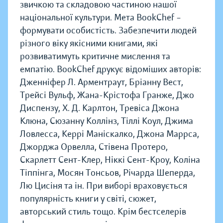
звичкою та складовою частиною нашої
національної культури. Мета BookChef –
формувати особистість. Забезпечити людей
різного віку якісними книгами, які
розвиватимуть критичне мислення та
емпатію. BookChef друкує відоміших авторів:
Дженніфер Л. Арментраут, Бріанну Вест,
Трейсі Вульф, Жана-Крістофа Гранже, Джо
Диспензу, Х. Д. Карлтон, Тревіса Джона
Клюна, Сюзанну Коллінз, Тіллі Коул, Джима
Ловлесса, Керрі Маніскалко, Джона Маррса,
Джорджа Орвелла, Стівена Протеро,
Скарлетт Сент-Клер, Ніккі Сент-Кроу, Коліна
Тіппінга, Мосян Тонсьов, Річарда Шеперда,
Лю Цисіня та ін. При виборі враховується
популярність книги у світі, сюжет,
авторський стиль тощо. Крім бестселерів