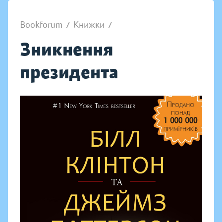
Bookforum
/
Книжки
/
Зникнення
президента