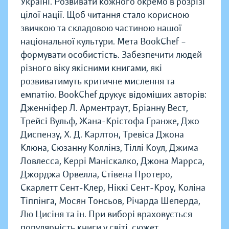
Україні. Розвивати кожного окремо в розрізі
цілої нації. Щоб читання стало корисною
звичкою та складовою частиною нашої
національної культури. Мета BookChef –
формувати особистість. Забезпечити людей
різного віку якісними книгами, які
розвиватимуть критичне мислення та
емпатію. BookChef друкує відоміших авторів:
Дженніфер Л. Арментраут, Бріанну Вест,
Трейсі Вульф, Жана-Крістофа Гранже, Джо
Диспензу, Х. Д. Карлтон, Тревіса Джона
Клюна, Сюзанну Коллінз, Тіллі Коул, Джима
Ловлесса, Керрі Маніскалко, Джона Маррса,
Джорджа Орвелла, Стівена Протеро,
Скарлетт Сент-Клер, Ніккі Сент-Кроу, Коліна
Тіппінга, Мосян Тонсьов, Річарда Шеперда,
Лю Цисіня та ін. При виборі враховується
популярність книги у світі, сюжет,