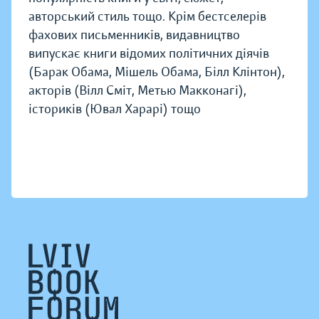
авторський стиль тощо. Крім бестселерів
фахових письменників, видавництво
випускає книги відомих політичних діячів
(Барак Обама, Мішель Обама, Білл Клінтон),
акторів (Вілл Сміт, Метью Макконагі),
істориків (Ювал Харарі) тощо