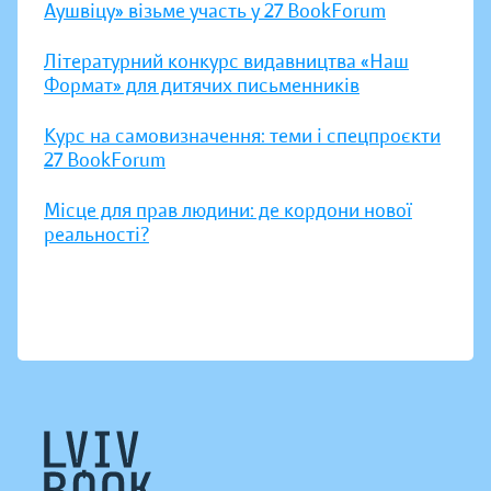
Аушвіцу» візьме участь у 27 BookForum
Літературний конкурс видавництва «Наш
Формат» для дитячих письменників
Курс на самовизначення: теми і спецпроєкти
27 BookForum
Місце для прав людини: де кордони нової
реальності?