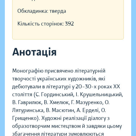
Обкладинка:
тверда
Кількість сторінок:
392
Анотація
Монографію присвячено літературній
творчості українських художників, які
дебютували в літературі у 20–30-х роках ХХ
століття (С. Гординський, І. Крушельницький,
В. Гаврилюк, В. Хмелюк, Г. Мазуренко, О.
Лятуринська, В. Масютин, А. Ерделі, О.
Грищенко). Художні реалізації діалогу з
образотворчим мистецтвом й завдяки цьому
збагачення літератури зумовлюються