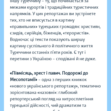
іншу Туреччину – ту, що починається за
межами курортів і традиційних туристичних
напрямків. У цих репортажах ви зустрінете
тих, хто не вписується в картину
«правильних» турецьких громадян: християн,
єзидів, сирійців, біженців, «терористів».
Водночас ці тексти показують ширшу
картину суспільного й політичного життя
Туреччини останніх п’яти років. Є тут і
перетини з Україною – сподівані й не дуже.
«Півмісяць, хрест і павич. Подорожі до
Месопотамії»
– одна з перших книжок
«нового українського репортажу», тематично
зорієнтована «назовні»: глибокий
репортерський погляд на хитросплетіння
турецької дійсності, чий драматизм та