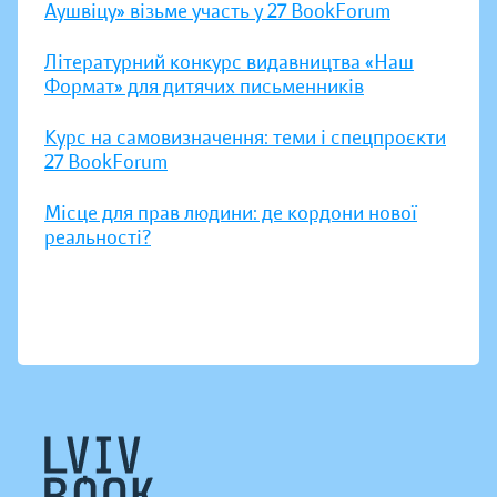
Аушвіцу» візьме участь у 27 BookForum
Літературний конкурс видавництва «Наш
Формат» для дитячих письменників
Курс на самовизначення: теми і спецпроєкти
27 BookForum
Місце для прав людини: де кордони нової
реальності?