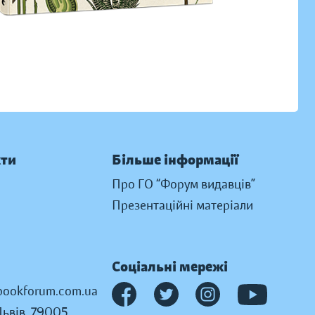
кти
Більше інформації
Про ГО “Форум видавців”
Презентаційні матеріали
Соціальні мережі
ookforum.com.ua
Львів, 79005,