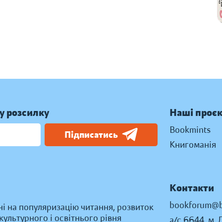
у розсилку
Наші проє
Bookmints
Підписатись
Книгоманія
Контакти
bookforum@b
ні на популяризацію читання, розвиток
ультурного і освітнього рівня
а/с 6644, м. 