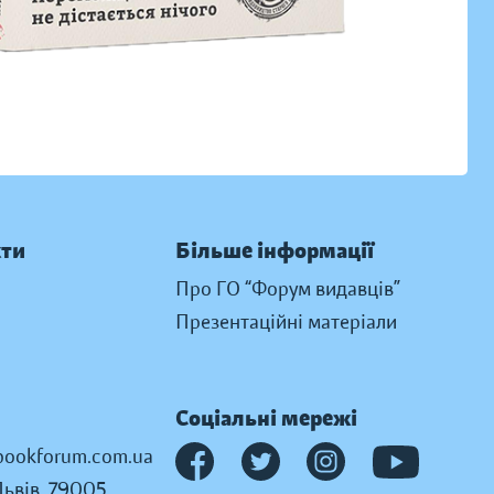
кти
Більше інформації
Про ГО “Форум видавців”
Презентаційні матеріали
Соціальні мережі
ookforum.com.ua
Львів, 79005,