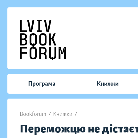
Програма
Книжки
Bookforum
/
Книжки
/
Переможцю не дістаєт