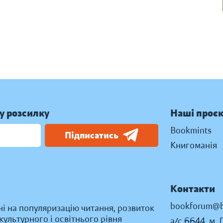
у розсилку
Наші проє
Bookmints
Підписатись
Книгоманія
Контакти
bookforum@b
ні на популяризацію читання, розвиток
ультурного і освітнього рівня
а/с 6644, м. 