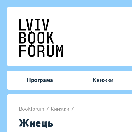
Програма
Книжки
Bookforum
/
Книжки
/
Жнець