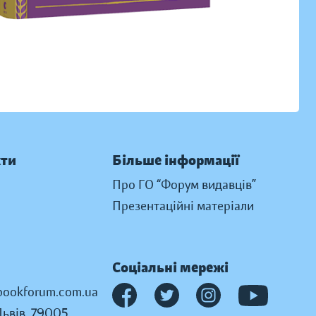
кти
Більше інформації
Про ГО “Форум видавців”
Презентаційні матеріали
Соціальні мережі
ookforum.com.ua
Львів, 79005,