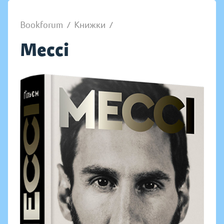
Bookforum
/
Книжки
/
Мессі