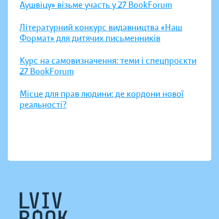
Аушвіцу» візьме участь у 27 BookForum
Літературний конкурс видавництва «Наш
Формат» для дитячих письменників
Курс на самовизначення: теми і спецпроєкти
27 BookForum
Місце для прав людини: де кордони нової
реальності?