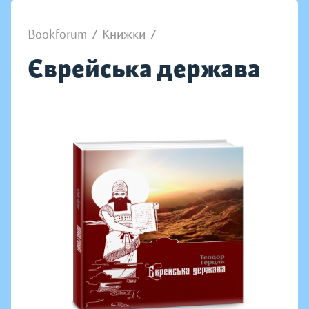
Bookforum
/
Книжки
/
Єврейська держава