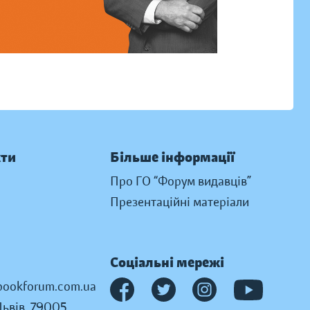
кти
Більше інформації
Про ГО “Форум видавців”
Презентаційні матеріали
Соціальні мережі
ookforum.com.ua
Львів, 79005,