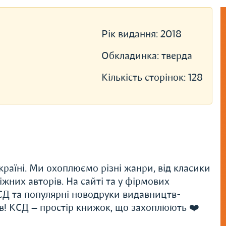
Рік видання:
2018
Обкладинка:
тверда
Кількість сторінок:
128
раїні. Ми охоплюємо різні жанри, від класики
іжних авторів. На сайті та у фірмових
Д та популярні новодруки видавництв-
ів! КСД — простір книжок, що захоплюють ❤️