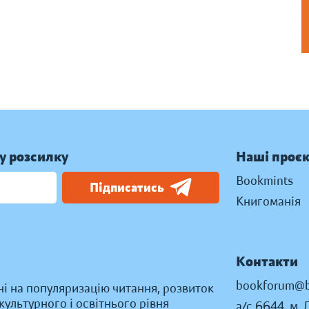
у розсилку
Наші проє
Bookmints
Підписатись
Книгоманія
Контакти
bookforum@b
ні на популяризацію читання, розвиток
ультурного і освітнього рівня
а/с 6644, м. 