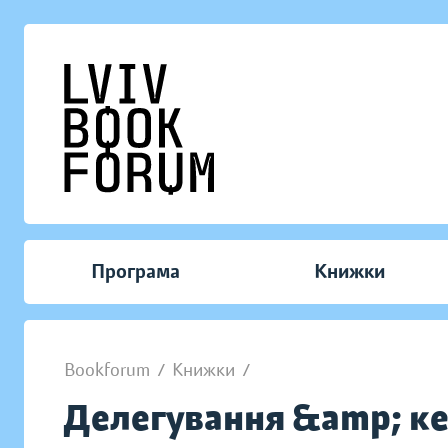
Програма
Книжки
Bookforum
/
Книжки
/
Делегування &amp; к