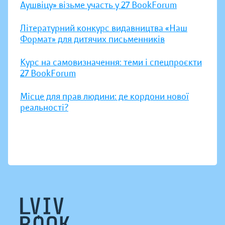
Аушвіцу» візьме участь у 27 BookForum
Літературний конкурс видавництва «Наш
Формат» для дитячих письменників
Курс на самовизначення: теми і спецпроєкти
27 BookForum
Місце для прав людини: де кордони нової
реальності?