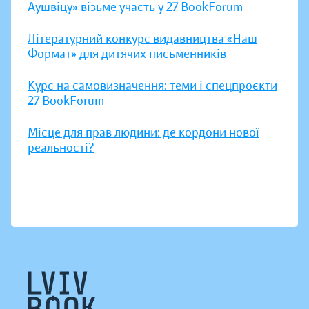
Аушвіцу» візьме участь у 27 BookForum
Літературний конкурс видавництва «Наш
Формат» для дитячих письменників
Курс на самовизначення: теми і спецпроєкти
27 BookForum
Місце для прав людини: де кордони нової
реальності?