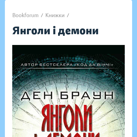
Bookforum
/
Книжки
/
Янголи і демони