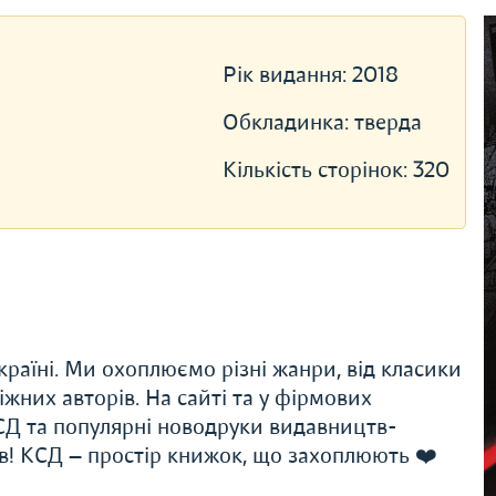
Рік видання:
2018
Обкладинка:
тверда
Кількість сторінок:
320
раїні. Ми охоплюємо різні жанри, від класики
іжних авторів. На сайті та у фірмових
Д та популярні новодруки видавництв-
ів! КСД — простір книжок, що захоплюють ❤️