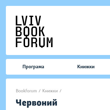
Програма
Книжки
Bookforum
/
Книжки
/
Червоний