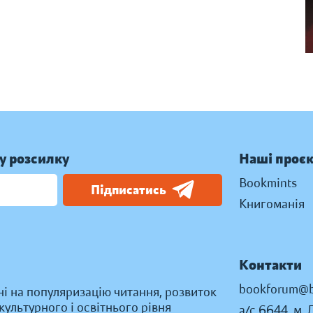
у розсилку
Наші проє
Bookmints
Підписатись
Книгоманія
Контакти
bookforum@b
ні на популяризацію читання, розвиток
ультурного і освітнього рівня
а/с 6644, м. 