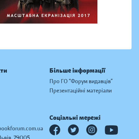
кти
Більше інформації
Про ГО “Форум видавців”
Презентаційні матеріали
Соціальні мережі
ookforum.com.ua
Львів, 79005,