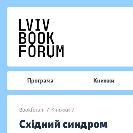
Програма
Книжки
Bookforum
/
Книжки
/
Східний синдром