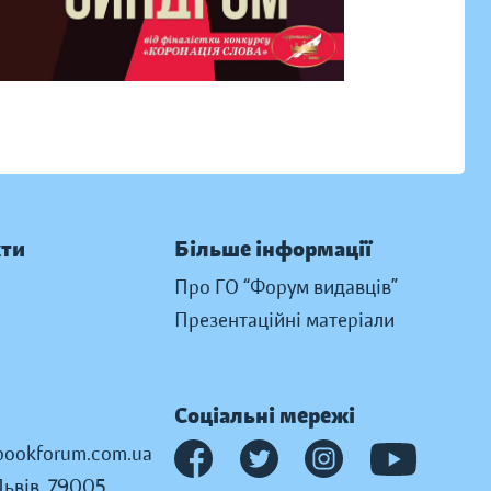
кти
Більше інформації
Про ГО “Форум видавців”
Презентаційні матеріали
Соціальні мережі
ookforum.com.ua
Львів, 79005,