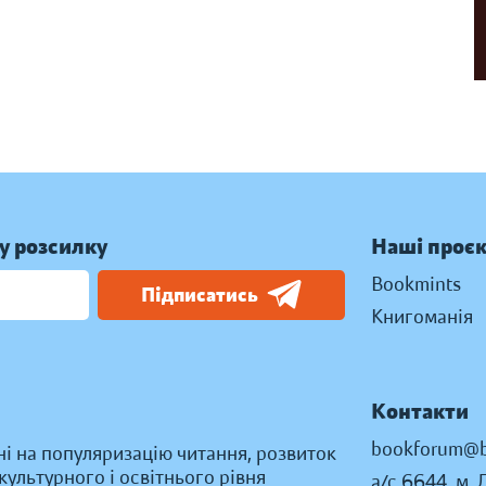
у розсилку
Наші проє
Bookmints
Підписатись
Книгоманія
Контакти
bookforum@b
ні на популяризацію читання, розвиток
ультурного і освітнього рівня
а/с 6644, м. 