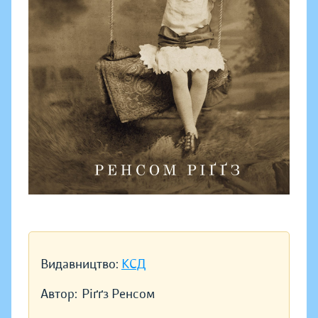
Видавництво:
КСД
Автор:
Ріґґз Ренсом