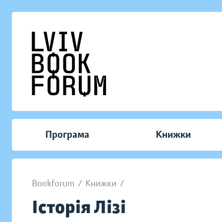
Програма
Книжки
Bookforum
/
Книжки
/
Історія Лізі