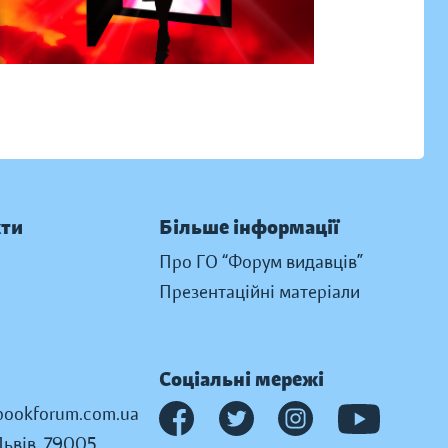
кти
Більше інформації
Про ГО “Форум видавців”
Презентаційні матеріали
Соціальні мережі
ookforum.com.ua
Львів, 79005,