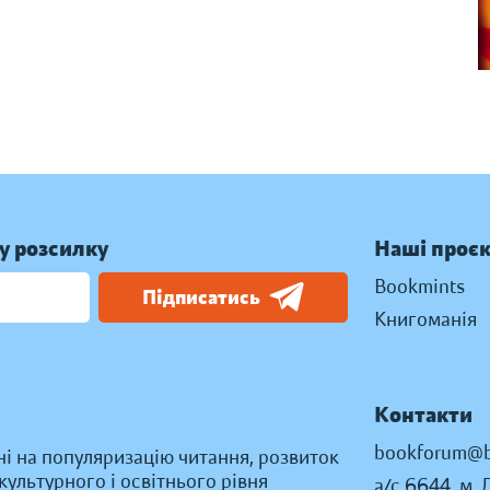
у розсилку
Наші проє
Bookmints
Підписатись
Книгоманія
Контакти
bookforum@b
ні на популяризацію читання, розвиток
ультурного і освітнього рівня
а/с 6644, м. 