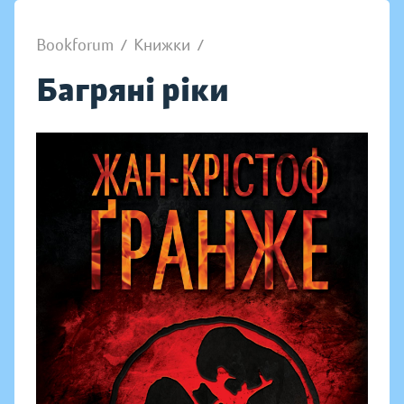
Bookforum
/
Книжки
/
Багряні ріки