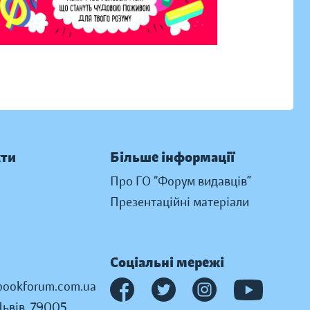
кти
Більше інформації
Про ГО “Форум видавців”
Презентаційні матеріали
Соціальні мережі
ookforum.com.ua
Львів, 79005,