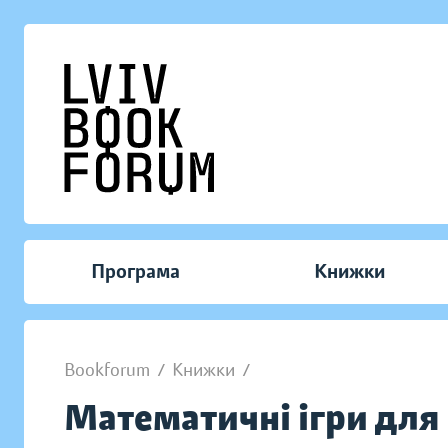
Програма
Книжки
Bookforum
/
Книжки
/
Математичні ігри для