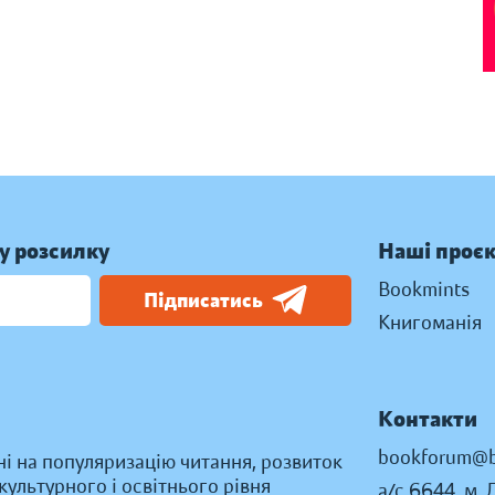
у розсилку
Наші проє
Bookmints
Підписатись
Книгоманія
Контакти
bookforum@b
ні на популяризацію читання, розвиток
ультурного і освітнього рівня
а/с 6644, м. 