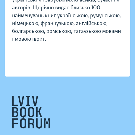
авторів. Щорічно видає близько 100
найменувань книг українською, румунською,
німецькою, французькою, англійською,
болгарською, ромською, гагаузькою мовами
і мовою іврит.