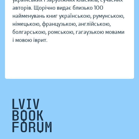
авторів. Щорічно видає близько 100
найменувань книг українською, румунською,
німецькою, французькою, англійською,
болгарською, ромською, гагаузькою мовами
і мовою іврит.