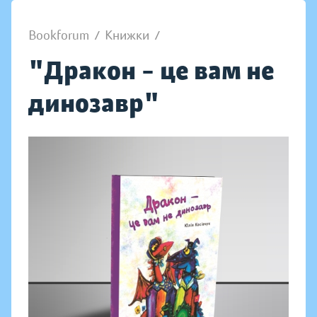
Bookforum
/
Книжки
/
"Дракон – це вам не
динозавр"