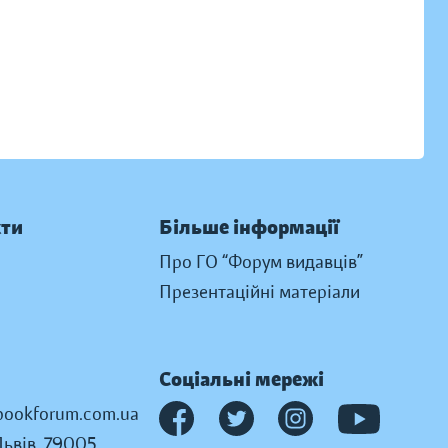
кти
Більше інформації
Про ГО “Форум видавців”
Презентаційні матеріали
Соціальні мережі
ookforum.com.ua
Львів, 79005,