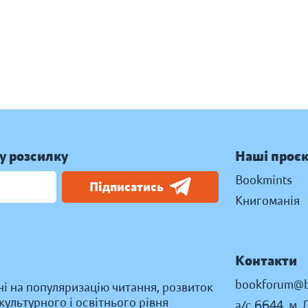
у розсилку
Наші проє
Bookmints
Підписатись
Книгоманія
Контакти
bookforum@b
ні на популяризацію читання, розвиток
ультурного і освітнього рівня
а/с 6644, м. 