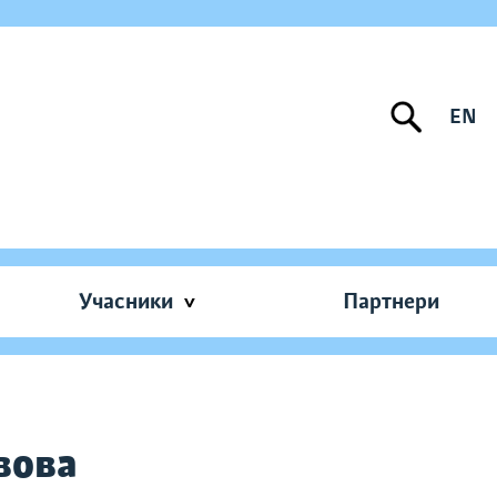
EN
Учасники
Партнери
ьвова