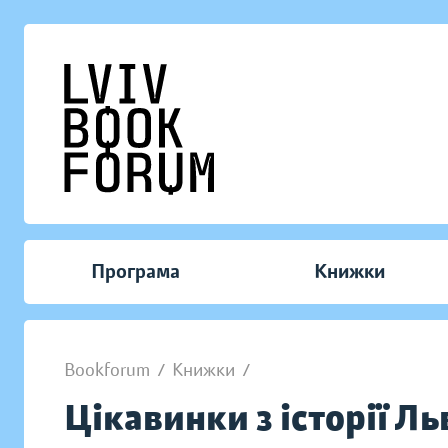
Програма
Книжки
Bookforum
/
Книжки
/
Цікавинки з історії Л