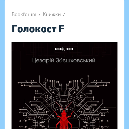
Bookforum
/
Книжки
/
Голокост F