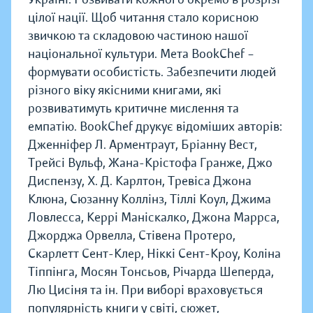
цілої нації. Щоб читання стало корисною
звичкою та складовою частиною нашої
національної культури. Мета BookChef –
формувати особистість. Забезпечити людей
різного віку якісними книгами, які
розвиватимуть критичне мислення та
емпатію. BookChef друкує відоміших авторів:
Дженніфер Л. Арментраут, Бріанну Вест,
Трейсі Вульф, Жана-Крістофа Гранже, Джо
Диспензу, Х. Д. Карлтон, Тревіса Джона
Клюна, Сюзанну Коллінз, Тіллі Коул, Джима
Ловлесса, Керрі Маніскалко, Джона Маррса,
Джорджа Орвелла, Стівена Протеро,
Скарлетт Сент-Клер, Ніккі Сент-Кроу, Коліна
Тіппінга, Мосян Тонсьов, Річарда Шеперда,
Лю Цисіня та ін. При виборі враховується
популярність книги у світі, сюжет,