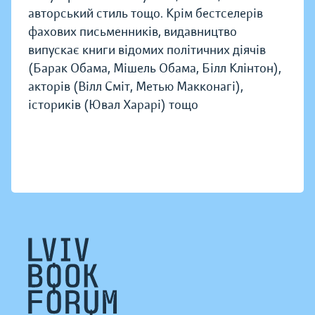
авторський стиль тощо. Крім бестселерів
фахових письменників, видавництво
випускає книги відомих політичних діячів
(Барак Обама, Мішель Обама, Білл Клінтон),
акторів (Вілл Сміт, Метью Макконагі),
істориків (Ювал Харарі) тощо