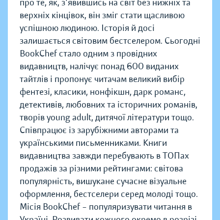
про те, як, з'явившись на світ без нижніх та
верхніх кінцівок, він зміг стати щасливою
успішною людиною. Історія й досі
залишається світовим бестселером. Сьогодні
BookChef стало одним з провідних
видавництв, налічує понад 600 виданих
тайтлів і пропонує читачам великий вибір
фентезі, класики, нонфікшн, дарк романс,
детективів, любовних та історичних романів,
творів young adult, дитячої літератури тощо.
Співпрацює із зарубіжними авторами та
українськими письменниками. Книги
видавництва завжди перебувають в ТОПах
продажів за різними рейтингами: світова
популярність, вишукане сучасне візуальне
оформлення, бестселери серед молоді тощо.
Місія BookChef – популяризувати читання в
Україні. Розвивати кожного окремо в розрізі