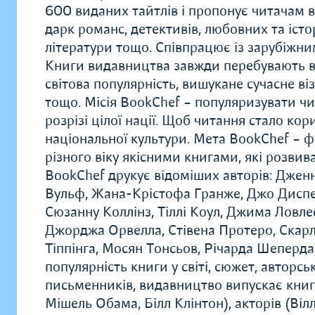
600 виданих тайтлів і пропонує читачам в
дарк романс, детективів, любовних та істо
літератури тощо. Співпрацює із зарубіжн
Книги видавництва завжди перебувають в
світова популярність, вишукане сучасне в
тощо. Місія BookChef – популяризувати чи
розрізі цілої нації. Щоб читання стало к
національної культури. Мета BookChef – 
різного віку якісними книгами, які розви
BookChef друкує відоміших авторів: Дженн
Вульф, Жана-Крістофа Гранже, Джо Диспен
Сюзанну Коллінз, Тіллі Коул, Джима Ловле
Джорджа Орвелла, Стівена Протеро, Скарле
Тіппінга, Мосян Тонсьов, Річарда Шеперда,
популярність книги у світі, сюжет, авторс
письменників, видавництво випускає книг
Мішель Обама, Білл Клінтон), акторів (Віл