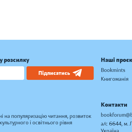
у розсилку
Наші проє
Bookmints
Підписатись
Книгоманія
Контакти
bookforum@b
ні на популяризацію читання, розвиток
ультурного і освітнього рівня
а/с 6644, м. 
Україна