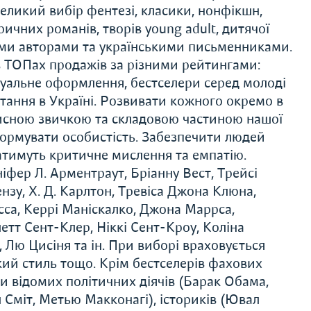
еликий вибір фентезі, класики, нонфікшн,
ричних романів, творів young adult, дитячої
ими авторами та українськими письменниками.
 ТОПах продажів за різними рейтингами:
ізуальне оформлення, бестселери серед молоді
тання в Україні. Розвивати кожного окремо в
орисною звичкою та складовою частиною нашої
формувати особистість. Забезпечити людей
ватимуть критичне мислення та емпатію.
іфер Л. Арментраут, Бріанну Вест, Трейсі
зу, Х. Д. Карлтон, Тревіса Джона Клюна,
сса, Керрі Маніскалко, Джона Маррса,
тт Сент-Клер, Ніккі Сент-Кроу, Коліна
 Лю Цисіня та ін. При виборі враховується
ький стиль тощо. Крім бестселерів фахових
и відомих політичних діячів (Барак Обама,
л Сміт, Метью Макконагі), істориків (Ювал