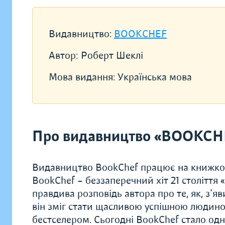
Видавництво:
BOOKCHEF
Автор:
Роберт Шеклі
Мова видання:
Українська мова
Про видавництво «BOOKCH
Видавництво BookChef працює на книжков
BookChef – беззаперечний хіт 21 століття
правдива розповідь автора про те, як, з'яв
він зміг стати щасливою успішною людиною
бестселером. Сьогодні BookChef стало одн