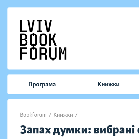
Програма
Книжки
Bookforum
/
Книжки
/
Запах думки: вибрані