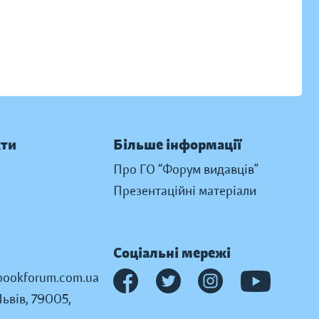
кти
Більше інформації
Про ГО “Форум видавців”
Презентаційні матеріали
Соціальні мережі
ookforum.com.ua
Львів, 79005,