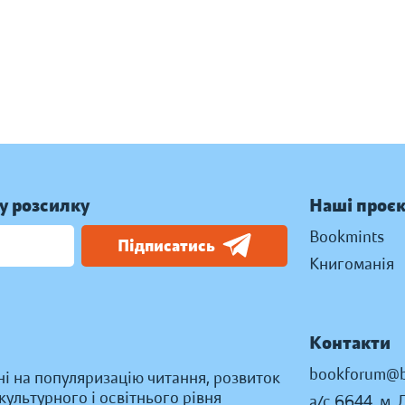
у розсилку
Наші проє
Bookmints
Підписатись
Книгоманія
Контакти
bookforum@b
ні на популяризацію читання, розвиток
ультурного і освітнього рівня
а/с 6644, м. 