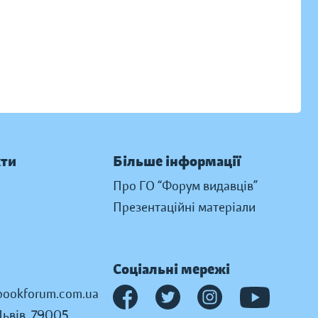
кти
Більше інформації
Про ГО “Форум видавців”
Презентаційні матеріали
Соціальні мережі
ookforum.com.ua
Львів, 79005,