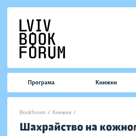
Програма
Книжки
Bookforum
/
Книжки
/
Шахрайство на кожном