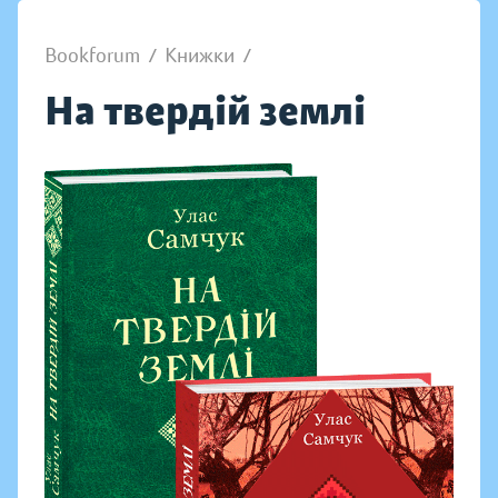
Bookforum
/
Книжки
/
На твердій землі