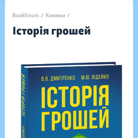
Bookforum
/
Книжки
/
Історія грошей