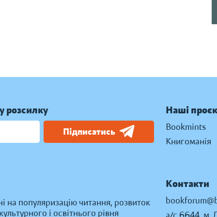
у розсилку
Наші проє
Bookmints
Підписатись
Книгоманія
Контакти
bookforum@b
ні на популяризацію читання, розвиток
ультурного і освітнього рівня
а/с 6644, м. 