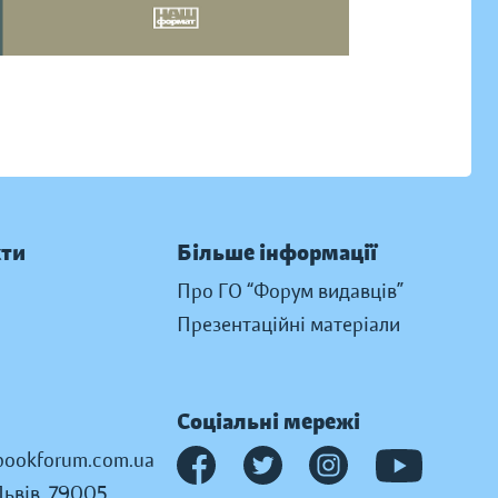
кти
Більше інформації
Про ГО “Форум видавців”
Презентаційні матеріали
Соціальні мережі
ookforum.com.ua
Львів, 79005,