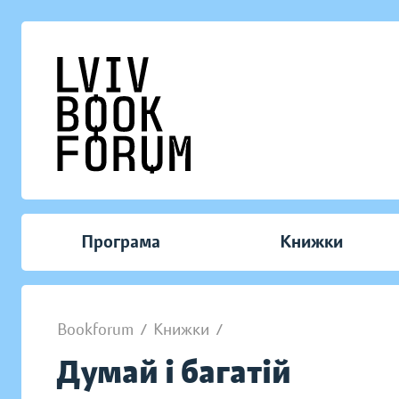
Програма
Книжки
Bookforum
/
Книжки
/
Думай і багатій