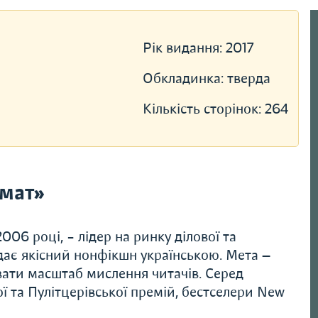
Рік видання:
2017
Обкладинка:
тверда
Кількість сторінок:
264
мат»
06 році, – лідер на ринку ділової та
дає якісний нонфікшн українською. Мета —
вати масштаб мислення читачів. Серед
ї та Пулітцерівської премій, бестселери New