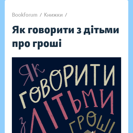
Bookforum
/
Книжки
/
Як говорити з дітьми
про гроші