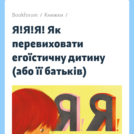
Bookforum
/
Книжки
/
Я!Я!Я! Як
перевиховати
егоїстичну дитину
(або її батьків)