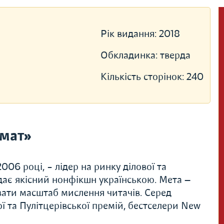
Рік видання:
2018
Обкладинка:
тверда
Кількість сторінок:
240
мат»
06 році, – лідер на ринку ділової та
дає якісний нонфікшн українською. Мета —
вати масштаб мислення читачів. Серед
ї та Пулітцерівської премій, бестселери New