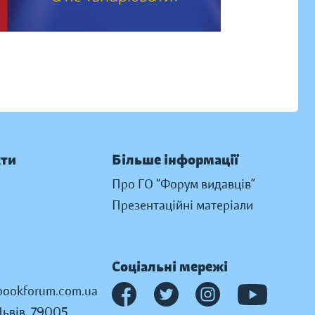
кти
Більше інформації
Про ГО “Форум видавців”
Презентаційні матеріали
Соціальні мережі
ookforum.com.ua
Львів, 79005,