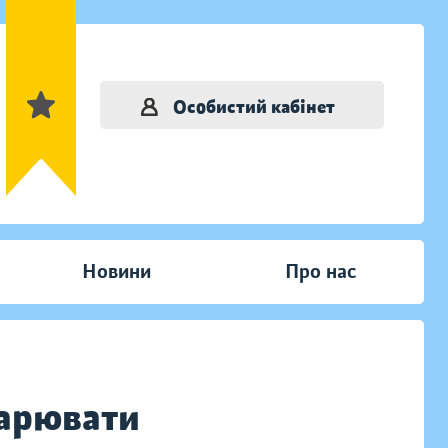
Особистий кабінет
Новини
Про нас
парювати