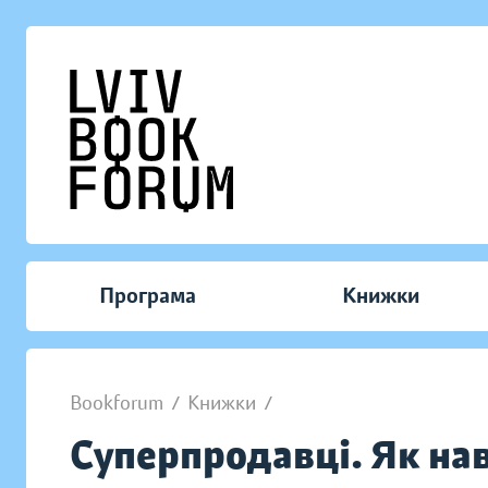
Програма
Книжки
Bookforum
/
Книжки
/
Суперпродавці. Як на