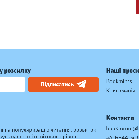
у розсилку
Наші проє
Bookmints
Підписатись
Книгоманія
Контакти
bookforum@b
ні на популяризацію читання, розвиток
ультурного і освітнього рівня
а/с 6644, м. 