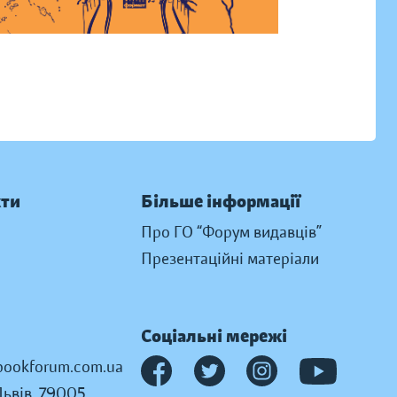
кти
Більше інформації
Про ГО “Форум видавців”
Презентаційні матеріали
Соціальні мережі
ookforum.com.ua
Львів, 79005,