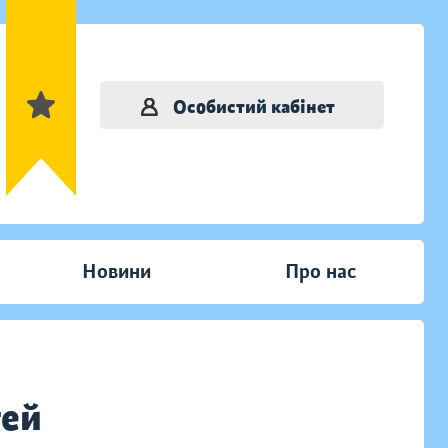
Особистий кабінет
Новини
Про нас
тей