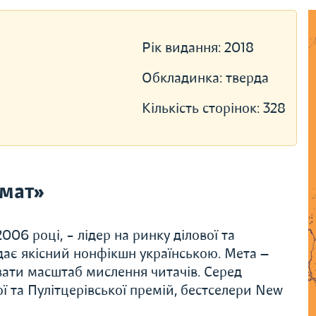
Рік видання:
2018
Обкладинка:
тверда
Кількість сторінок:
328
мат»
06 році, – лідер на ринку ділової та
дає якісний нонфікшн українською. Мета —
вати масштаб мислення читачів. Серед
ї та Пулітцерівської премій, бестселери New