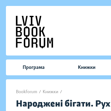
Програма
Книжки
Bookforum
/
Книжки
/
Народжені бігати. Ру