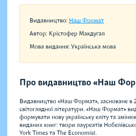
Видавництво:
Наш Формат
Автор:
Крістофер Макдуґал
Мова видання:
Українська мова
Про видавництво «Наш Фор
Видавництво «Наш Формат», засноване в 20
світоглядної літератури. «Наш Формат» ви
формувати нову українську еліту та зміню
виданих книг: твори лауреатів Нобелівсько
York Times та The Economist.