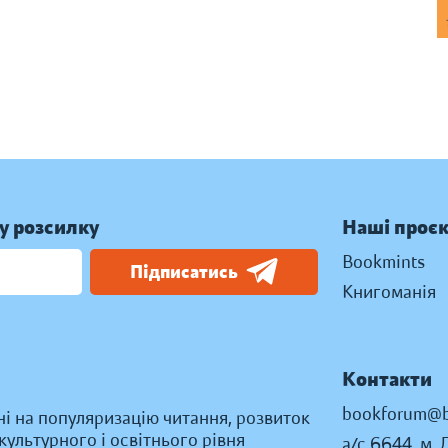
у розсилку
Наші проє
Bookmints
Підписатись
Книгоманія
Контакти
bookforum@b
ні на популяризацію читання, розвиток
ультурного і освітнього рівня
а/с 6644, м. 