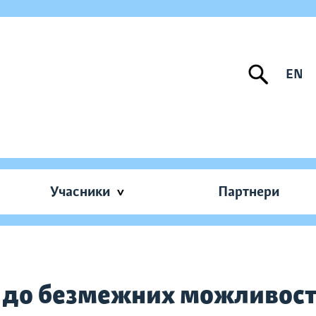
EN
Учасники
Партнери
х до безмежних можливос