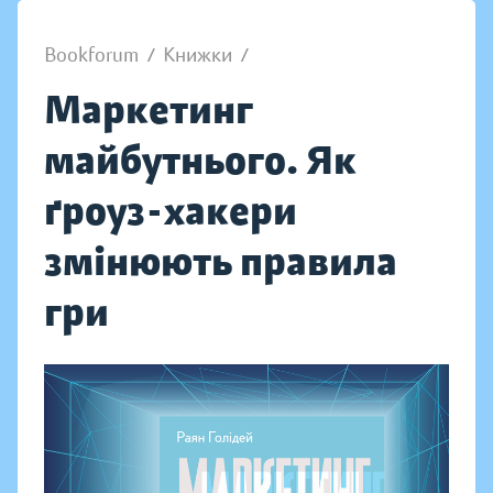
Bookforum
/
Книжки
/
Маркетинг
майбутнього. Як
ґроуз-хакери
змінюють правила
гри