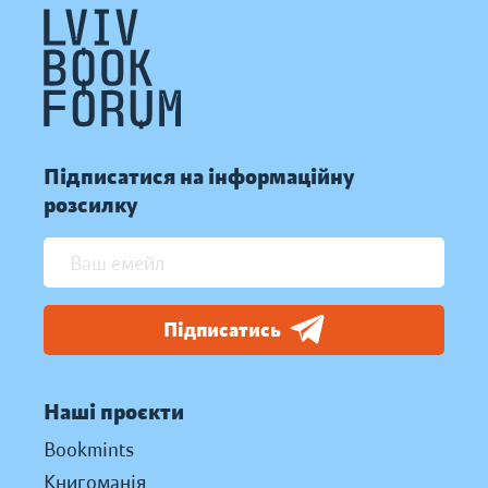
Підписатися на інформаційну
розсилку
Підписатись
Наші проєкти
Bookmints
Книгоманія