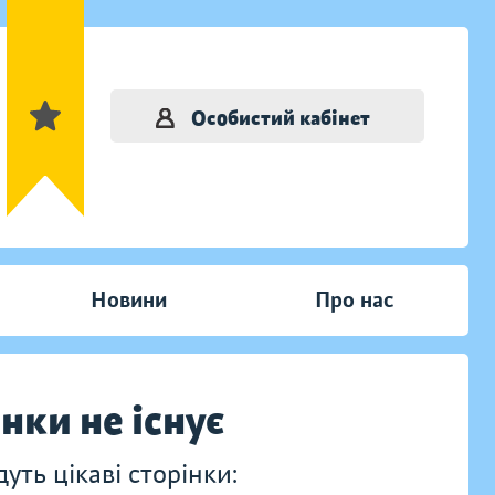
Особистий кабінет
Новини
Про нас
інки не існує
ть цікаві сторінки: