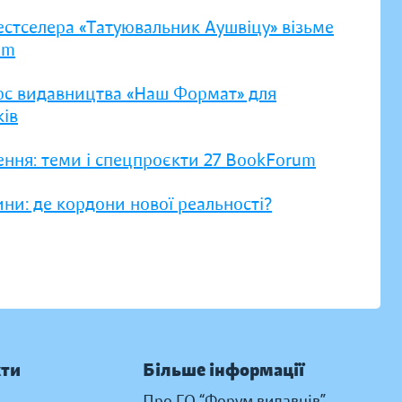
естселера «Татуювальник Аушвіцу» візьме
um
рс видавництва «Наш Формат» для
ів
ення: теми і спецпроєкти 27 BookForum
ни: де кордони нової реальності?
кти
Більше інформації
Про ГО “Форум видавців”