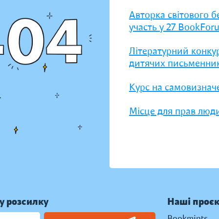
Авторка світового б
участь у 27 BookFor
Літературний конку
дитячих письменник
Курс на самовизнач
Місце для прав люди
у розсилку
Наші проє
Bookmints