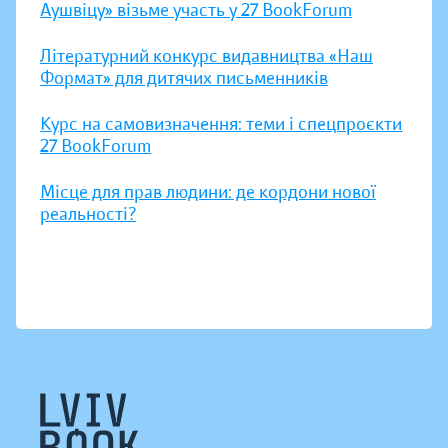
Аушвіцу» візьме участь у 27 BookForum
Літературний конкурс видавництва «Наш
Формат» для дитячих письменників
Курс на самовизначення: теми і спецпроєкти
27 BookForum
Місце для прав людини: де кордони нової
реальності?