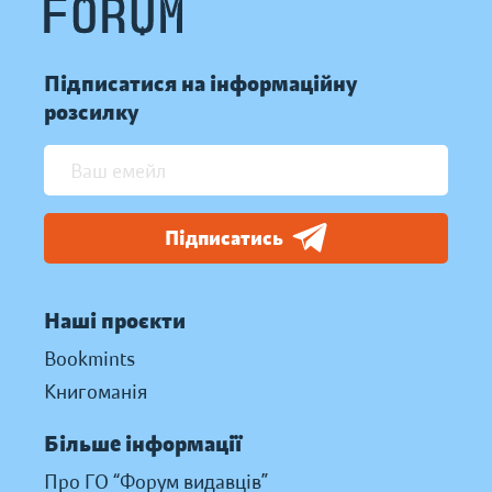
Підписатися на інформаційну
розсилку
Підписатись
Наші проєкти
Bookmints
Книгоманія
Більше інформації
Про ГО “Форум видавців”