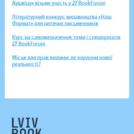
Аушвіцу» візьме участь у 27 BookForum
Літературний конкурс видавництва «Наш
Формат» для дитячих письменників
Курс на самовизначення: теми і спецпроєкти
27 BookForum
Місце для прав людини: де кордони нової
реальності?