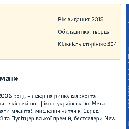
Рік видання:
2018
Обкладинка:
тверда
Кількість сторінок:
384
мат»
06 році, – лідер на ринку ділової та
дає якісний нонфікшн українською. Мета —
вати масштаб мислення читачів. Серед
ї та Пулітцерівської премій, бестселери New