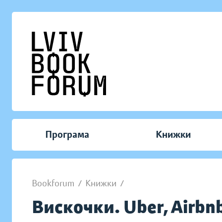
Програма
Книжки
Bookforum
/
Книжки
/
Вискочки. Uber, Airbn