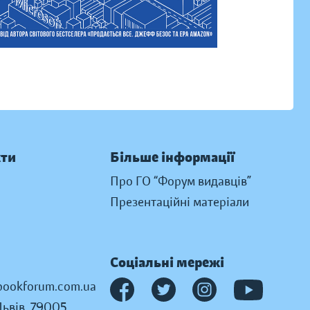
кти
Більше інформації
Про ГО “Форум видавців”
Презентаційні матеріали
Соціальні мережі
ookforum.com.ua
Львів, 79005,