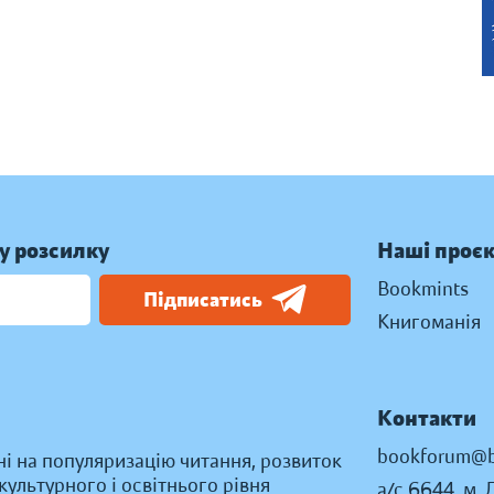
у розсилку
Наші проє
Bookmints
Підписатись
Книгоманія
Контакти
bookforum@b
ні на популяризацію читання, розвиток
ультурного і освітнього рівня
а/с 6644, м. 