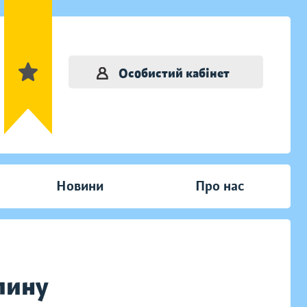
Особистий кабінет
Новини
Про нас
лину