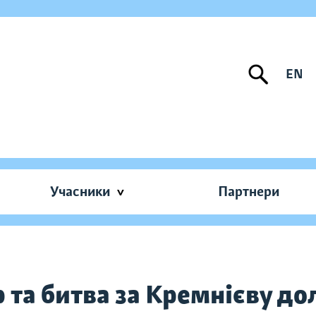
EN
Учасники
Партнери
b та битва за Кремнієву до