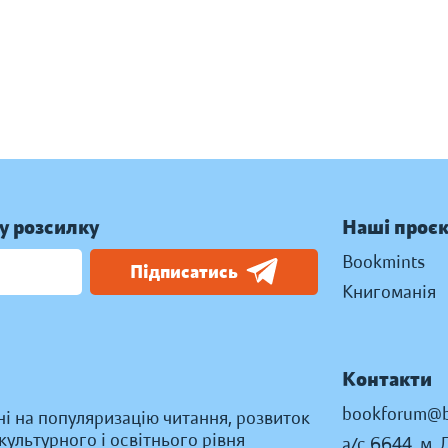
у розсилку
Наші проє
Bookmints
Підписатись
Книгоманія
Контакти
bookforum@b
ні на популяризацію читання, розвиток
ультурного і освітнього рівня
а/с 6644, м. 