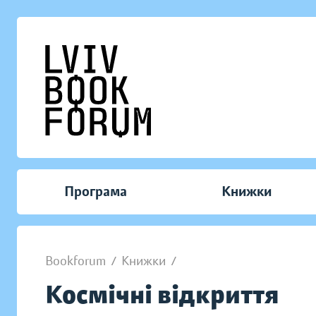
Програма
Книжки
Bookforum
/
Книжки
/
Космічні відкриття