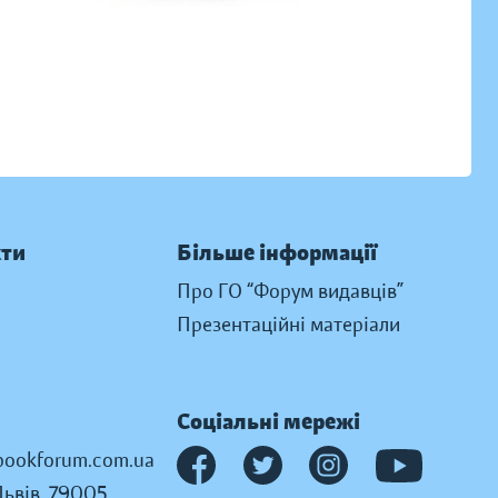
кти
Більше інформації
Про ГО “Форум видавців”
Презентаційні матеріали
Соціальні мережі
ookforum.com.ua
Львів, 79005,