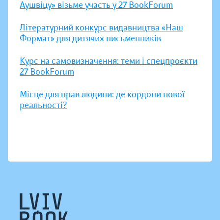
Аушвіцу» візьме участь у 27 BookForum
Літературний конкурс видавництва «Наш
Формат» для дитячих письменників
Курс на самовизначення: теми і спецпроєкти
27 BookForum
Місце для прав людини: де кордони нової
реальності?